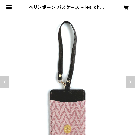
ヘリンボーン パスケース ~les chev
rons~ スリズィエ | sato-ca