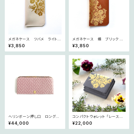
メガネケース ツバメ ライトグ
メガネケース 蝶 ブリック ~p
レージュ ~petit jardin~
etit jardin~
¥3,850
¥3,850
ヘリンボーン押し口 ロングウ
コンパクトウォレット 「レースの
ォレット ~les chevrons~ スリ
庭」よりビオラの咲く ~petit jar
¥44,000
¥22,000
ズィエ
din~ グリ