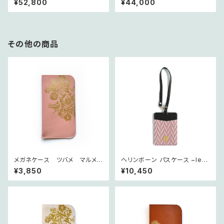
¥52,800
¥44,000
スの庭シリーズ〜
の庭シリーズ〜
その他の商品
メガネケース ツバメ マルメゾ
ヘリンボーン パスケース ~les
ンピンク ~petit jardin~
chevrons~ スリズィエ
¥3,850
¥10,450