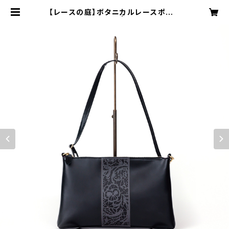
【レースの庭】ボタニカルレースポシェ
ット ブラック | sato-ca