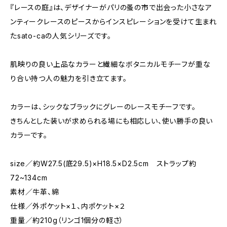
『レースの庭』は、デザイナーがパリの蚤の市で出会った小さなア
ンティークレースのピースからインスピレーションを受けて生まれ
たsato-caの人気シリーズです。
肌映りの良い上品なカラーと繊細なボタニカルモチーフが重な
り合い持つ人の魅力を引き立てます。
カラーは、シックなブラックにグレーのレースモチーフです。
きちんとした装いが求められる場にも相応しい、使い勝手の良い
カラーです。
size／約W27.5(底29.5)×H18.5×D2.5cm ストラップ約
72~134cm
素材／牛革、綿
仕様／外ポケット×１、内ポケット×２
重量／約210g（リンゴ1個分の軽さ）