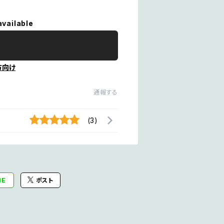
available
方向け
通報する
(3)
NE
ポスト