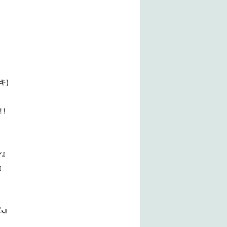
キ)
！！
』
』
ム』