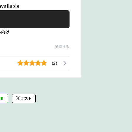
available
方向け
通報する
(3)
NE
ポスト