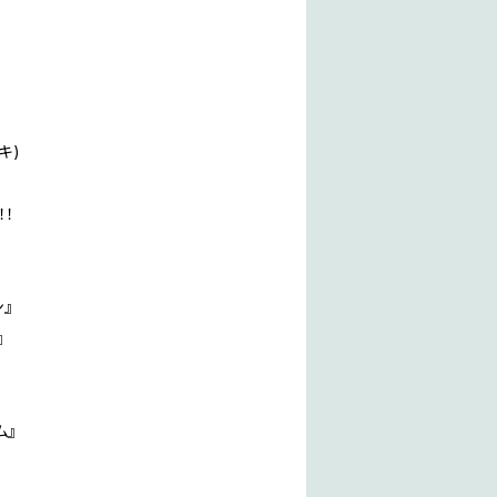
キ)
！！
』
』
ム』