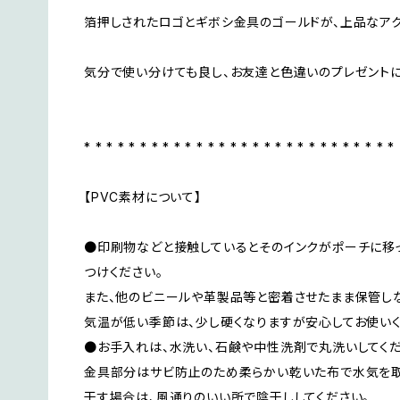
箔押しされたロゴとギボシ金具のゴールドが、上品なアク
気分で使い分けても良し、お友達と色違いのプレゼント
* * * * * * * * * * * * * * * * * * * * * * * * * * * *
【PVC素材について】
●印刷物などと接触しているとそのインクがポーチに移
つけください。
また、他のビニールや革製品等と密着させたまま保管しな
気温が低い季節は、少し硬くなりますが安心してお使いく
●お手入れは、水洗い、石鹸や中性洗剤で丸洗いしてくだ
金具部分はサビ防止のため柔らかい乾いた布で水気を取
干す場合は、風通りのいい所で陰干ししてください。